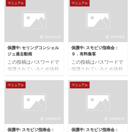
間的優位性に関する表現
マニュアル
マニュアル
× 掲載禁止商品の追加 医
薬部外品の区分表示 アル
コール類の広告表現の規
制 医薬品、医薬部外品、
医療機器 2018年6月
2019/3/30
2018/8/8
29日「Amazonストア」
保護中: セリングコンシェル
保護中: スモビジ指南会：
の掲載ポリシー改訂
ジュ過去動画
９．有料集客
「Amazonストア」の掲
この投稿はパスワードで
この投稿はパスワードで
載ポリシー改訂のお知ら
保護されているため抜粋
保護されているため抜粋
せ 2018年6月29日 この
文はありません。
文はありません。
度、以下の内容について
マニュアル
マニュアル
「Amazon ストア」の掲
載ポリシーが改訂されま
した。 ・掲載禁止商品の
追加（医薬品および一部
医療機器 ...
2018/8/10
2018/8/10
保護中: スモビジ指南会：
保護中: スモビジ指南会：