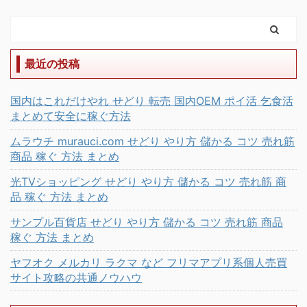
最近の投稿
国内はこれだけやれ せどり 転売 国内OEM ポイ活 乞食活
まとめて安全に稼ぐ方法
ムラウチ murauci.com せどり やり方 儲かる コツ 売れ筋
商品 稼ぐ 方法 まとめ
光TVショッピング せどり やり方 儲かる コツ 売れ筋 商
品 稼ぐ 方法 まとめ
サンプル百貨店 せどり やり方 儲かる コツ 売れ筋 商品
稼ぐ 方法 まとめ
ヤフオク メルカリ ラクマ など フリマアプリ系個人売買
サイト攻略の共通ノウハウ