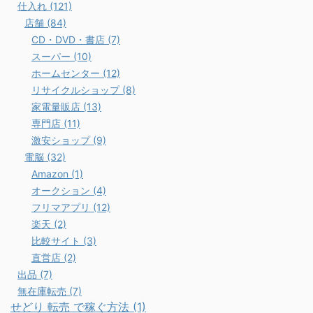
仕入れ (121)
店舗 (84)
CD・DVD・書店 (7)
スーパー (10)
ホームセンター (12)
リサイクルショップ (8)
家電量販店 (13)
専門店 (11)
激安ショップ (9)
電脳 (32)
Amazon (1)
オークション (4)
フリマアプリ (12)
楽天 (2)
比較サイト (3)
直営店 (2)
出品 (7)
無在庫転売 (7)
せどり 転売 で稼ぐ方法 (1)