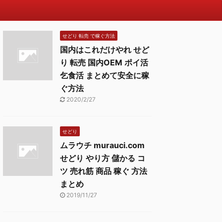
せどり 転売 で稼ぐ方法
国内はこれだけやれ せど
り 転売 国内OEM ポイ活
乞食活 まとめて安全に稼
ぐ方法
2020/2/27
せどり
ムラウチ murauci.com
せどり やり方 儲かる コ
ツ 売れ筋 商品 稼ぐ 方法
まとめ
2019/11/27