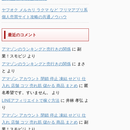
ヤフオク メルカリ ラクマ など フリマアプリ系
個人売買サイト攻略の共通ノウハウ
最近のコメント
アマゾンのランキングと売行きの関係
に
副
業！スモビジ
より
アマゾンのランキングと売行きの関係
に
まさ
と
より
アマゾン アカウント 閉鎖 停止 凍結 せどり 仕
入れ 店舗 コツ 売れ筋 儲かる 商品 まとめ
に
匿
名希望です。すいません。
より
LINEアフィリエイトで稼ぐ方法
に
井林 孝弘
よ
り
アマゾン アカウント 閉鎖 停止 凍結 せどり 仕
入れ 店舗 コツ 売れ筋 儲かる 商品 まとめ
に
副
業！スモビジ
より