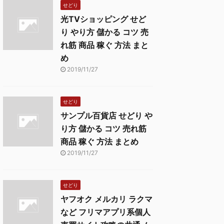
せどり
光TVショッピング せど
り やり方 儲かる コツ 売
れ筋 商品 稼ぐ 方法 まと
め
2019/11/27
せどり
サンプル百貨店 せどり や
り方 儲かる コツ 売れ筋
商品 稼ぐ 方法 まとめ
2019/11/27
せどり
ヤフオク メルカリ ラクマ
など フリマアプリ系個人