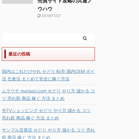
売買サイト攻略の共通ノ
ウハウ
2019/11/27
最近の投稿
国内はこれだけやれ せどり 転売 国内OEM ポイ
活 乞食活 まとめて安全に稼ぐ方法
ムラウチ murauci.com せどり やり方 儲かる コ
ツ 売れ筋 商品 稼ぐ 方法 まとめ
光TVショッピング せどり やり方 儲かる コツ
売れ筋 商品 稼ぐ 方法 まとめ
サンプル百貨店 せどり やり方 儲かる コツ 売れ
筋 商品 稼ぐ 方法 まとめ