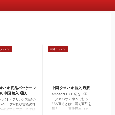
 タオバオ
中国 タオバオ
2018/3/23
2018/3/23
オバオ 商品パッケージ
中国 タオバオ 輸入 通販
真 中国 輸入 通販
AmazonFBA直送を中国
（タオバオ）輸入で行う
オバオ・アリババ商品の
FBA直送とは中国で商品を
ッケージ写真や実際の梱
購入して、直接日本のアマ
を確認する方法 まずは
ゾンへ納品してくれる
ーワード検索 商品ペ