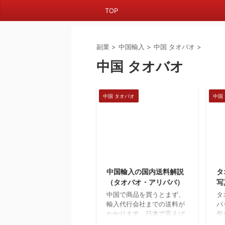
TOP
副業
>
中国輸入
>
中国 タオバオ
>
中国 タオバオ
中国 タオバオ
中国
2018/6/12
中国輸入の国内送料解説
タ
（タオバオ・アリババ）
写
中国で商品を買うとまず、
タ
輸入代行会社までの送料が
パ
かかります。日本で言えば
包
東京に輸入代行会社があっ
キ