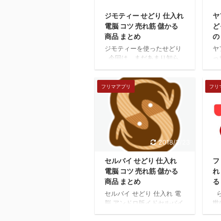
ジモティー せどり 仕入れ
ヤ
電脳 コツ 売れ筋 儲かる
ど
商品 まとめ
の
ジモティーを使ったせどり
ヤ
今回は、まだあまり知ら
っ
れてない、ジモティーとい
ヤ
うコミュニティサイトをご
（
紹介します。 ジモティー
個
フリマアプリ
フリ
ジモティーというサイト
で
は、地域に根差したフリ
一
マ、不用品などのコミュニ
果
ティのサイトです。家具家
稼
電、車、服、楽器などな
こ
2018/2/23
ど、また何かのメンバー
は
や、ペットの里親、求人で
う
セルバイ せどり 仕入れ
フ
正社員やアルバイトなども
ど
電脳 コツ 売れ筋 儲かる
れ
募集しています。 使い方と
か
しては、自分が仕入れたい
て
商品 まとめ
る
商品を、売ります上げます
で
セルバイ せどり 仕入れ 電
ら
の、カテゴリで、例えばプ
オ
脳 アンドロ版イドセルバイ
世
リンターを選びます。 結構
な
Iphone版セルバイ インス
な
簡単に、Amazonで人気の
き