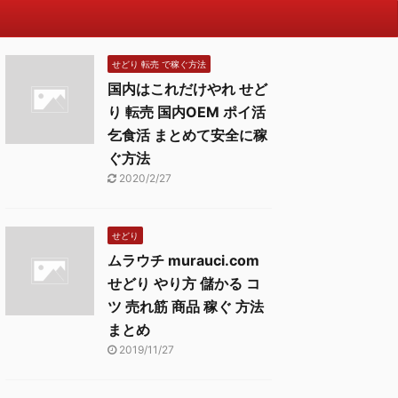
せどり 転売 で稼ぐ方法
国内はこれだけやれ せど
り 転売 国内OEM ポイ活
乞食活 まとめて安全に稼
ぐ方法
2020/2/27
せどり
ムラウチ murauci.com
せどり やり方 儲かる コ
ツ 売れ筋 商品 稼ぐ 方法
まとめ
2019/11/27