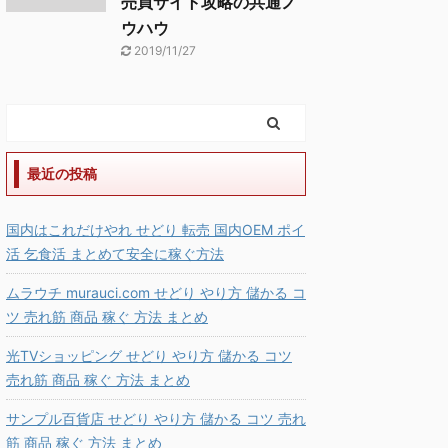
売買サイト攻略の共通ノ
ウハウ
2019/11/27
最近の投稿
国内はこれだけやれ せどり 転売 国内OEM ポイ
活 乞食活 まとめて安全に稼ぐ方法
ムラウチ murauci.com せどり やり方 儲かる コ
ツ 売れ筋 商品 稼ぐ 方法 まとめ
光TVショッピング せどり やり方 儲かる コツ
売れ筋 商品 稼ぐ 方法 まとめ
サンプル百貨店 せどり やり方 儲かる コツ 売れ
筋 商品 稼ぐ 方法 まとめ