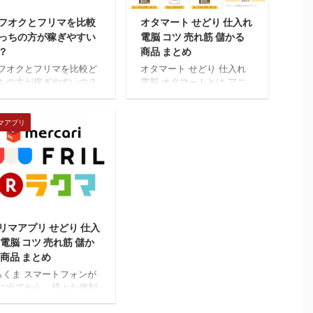
フオクとフリマを比較
オタマート せどり 仕入れ
っちの方が稼ぎやすい
電脳 コツ 売れ筋 儲かる
？
商品 まとめ
フオクとフリマを比較ど
オタマート せどり 仕入れ
ちの方が稼ぎやすいの？
電脳 オタマートとは アニ
フオクとフリマアプリ
メやゲームやコスプレなど
メルカリやラクマなど）
をメインに取り扱っている
人間で不用品などを売買
・出品されているもの一例
マアプリ
きるアプリなども今では
→フィギュア、ゲーム、関
般的になっていますが、
連グッズ、書籍、ゲーム、
たしてどちらの方がより
CD、ブルーレイ、カード
ぎやすいのでしょうか。
・オタク向けのフリマアプ
れからヤフオクもしく
リ オタマート仕入れ 「コ
2018/12/26
、フリマアプリを始めよ
スプレ」なども多いため、
としている人にとって、
コスプレグッズを仕入れ
リマアプリ せどり 仕入
ちらの方が稼ぎやすいの
て、 Amazonで販売も可能
 電脳 コツ 売れ筋 儲か
。そのような疑問を持っ
です。 オタマート出品 ・
いる方も多いのではない
中国輸入と抜群に相性が良
 商品 まとめ
しょうか。 今回は、ヤフ
い 中国からコスプレを仕入
くま スマートフォンが
クとフリマアプリの違い
れて販売ということも可能
に出てから、様々な便利
どを比較して解説してい
です。 「新品」の商品が多
アプリが開発されていま
ながら、その特徴につい
く、新品需要も多く売れや