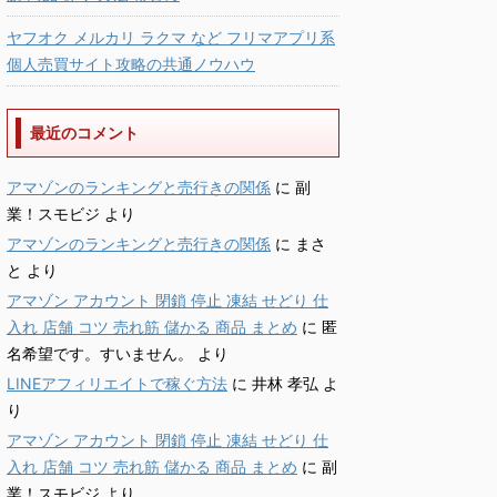
ヤフオク メルカリ ラクマ など フリマアプリ系
個人売買サイト攻略の共通ノウハウ
最近のコメント
アマゾンのランキングと売行きの関係
に
副
業！スモビジ
より
アマゾンのランキングと売行きの関係
に
まさ
と
より
アマゾン アカウント 閉鎖 停止 凍結 せどり 仕
入れ 店舗 コツ 売れ筋 儲かる 商品 まとめ
に
匿
名希望です。すいません。
より
LINEアフィリエイトで稼ぐ方法
に
井林 孝弘
よ
り
アマゾン アカウント 閉鎖 停止 凍結 せどり 仕
入れ 店舗 コツ 売れ筋 儲かる 商品 まとめ
に
副
業！スモビジ
より