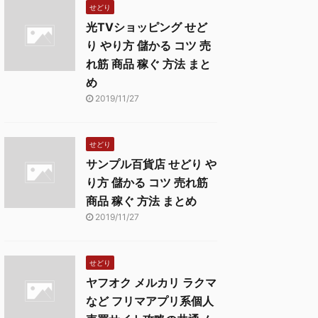
せどり
光TVショッピング せど
り やり方 儲かる コツ 売
れ筋 商品 稼ぐ 方法 まと
め
2019/11/27
せどり
サンプル百貨店 せどり や
り方 儲かる コツ 売れ筋
商品 稼ぐ 方法 まとめ
2019/11/27
せどり
ヤフオク メルカリ ラクマ
など フリマアプリ系個人