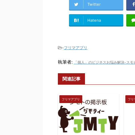
Twitter
Hatena
-
フリマアプリ
執筆者:
「個人」のビジネスお悩み解決-スモ
関連記事
フリマアプリ
フリ
2018/4/12