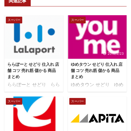
関連記事
スーパー
スーパー
2018/2/23
2018/2/23
ららぽーと せどり 仕入れ 店
ゆめタウン せどり 仕入れ 店
舗 コツ 売れ筋 儲かる 商品
舗 コツ 売れ筋 儲かる 商品
まとめ
まとめ
ららぽーと せどり らら
ゆめタウン せどり ゆめ
ぽーと
タウン 株式会社イズミ
事業内容 ショッピングセ
スーパー
スーパー
ンター、ゼネラル・マー
チャンダイジング・スト
ア（GMS）、 スーパー
マーケット等の業態によ