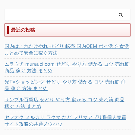
最近の投稿
国内はこれだけやれ せどり 転売 国内OEM ポイ活 乞食活
まとめて安全に稼ぐ方法
ムラウチ murauci.com せどり やり方 儲かる コツ 売れ筋
商品 稼ぐ 方法 まとめ
光TVショッピング せどり やり方 儲かる コツ 売れ筋 商
品 稼ぐ 方法 まとめ
サンプル百貨店 せどり やり方 儲かる コツ 売れ筋 商品
稼ぐ 方法 まとめ
ヤフオク メルカリ ラクマ など フリマアプリ系個人売買
サイト攻略の共通ノウハウ