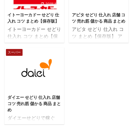
る衣料品、住居関連品、
2018/4/12
2019/1/31
食料品等の販売およびイ
イトーヨーカドー せどり 仕
アピタ せどり 仕入れ 店舗 コ
ンポート事業
入れ コツ まとめ【保存版】
ツ 売れ筋 儲かる 商品 まとめ
イトーヨーカドー せどり
アピタ せどり 仕入れ コ
仕入れ コツ まとめ【保
ツ まとめ【保存版】 ア
存版】 イトーヨーカド
ピタせどり アピタは毎月
ーせどりで稼ぐ イトーヨ
１９日・２０日に「ユニ
スーパー
ーカドーせどりの狙い目
コカード」会員限定で
ゲーム、おもちゃ売り
５％オフなどのセールを
場がオススメです。 ワゴ
やっています。カードを
ンセールから見ていきま
持っていれば、前日に下
すが、まず、有名メーカ
見をして、当日５％オフ
2018/2/3
ー商品、人気キャラクタ
で買いに行くという作戦
ダイエー せどり 仕入れ 店舗
ー商品を調べ、その後、
もありですね！ 実際売れ
コツ 売れ筋 儲かる 商品 まと
初めて見た商品を調べま
た商品紹介 アピタも、イ
め
す。 通常棚からは、ゲー
オンなどのようなスパー
ダイエーせどりで稼ぐ
ムソフトで値下げの表示
と同様に、おもちゃ屋さ
を確認し、ガラスケース
んや本屋さんなどが入っ