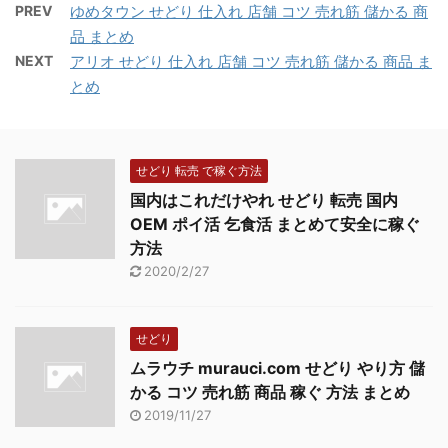
に儲かるものがあるの
ているため、子供に人気
PREV
ゆめタウン せどり 仕入れ 店舗 コツ 売れ筋 儲かる 商
で、奥までしっかり調べ
の戦隊ものやプリンセス
品 まとめ
ます。
ものの商品が置いてあり
NEXT
アリオ せどり 仕入れ 店舗 コツ 売れ筋 儲かる 商品 ま
ます。地方に行くと、都
とめ
会では品薄になっている
ような商品がのことって
いることも多いので、仕
せどり 転売 で稼ぐ方法
入れられる商品も ...
国内はこれだけやれ せどり 転売 国内
OEM ポイ活 乞食活 まとめて安全に稼ぐ
方法
2020/2/27
せどり
ムラウチ murauci.com せどり やり方 儲
かる コツ 売れ筋 商品 稼ぐ 方法 まとめ
2019/11/27