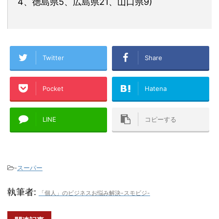
4、徳島県5、広島県21、山口県9)
Twitter
Share
Pocket
Hatena
LINE
コピーする
-
スーパー
執筆者:
「個人」のビジネスお悩み解決-スモビジ-