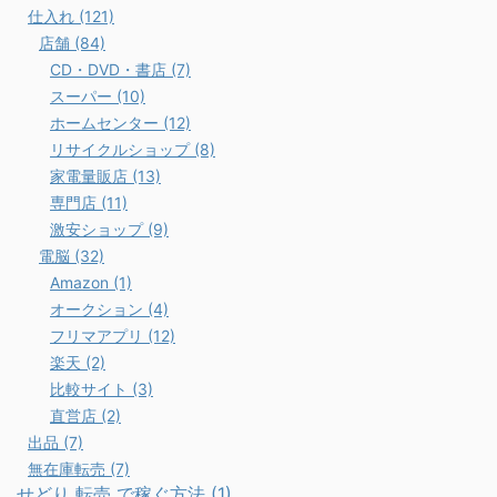
仕入れ (121)
店舗 (84)
CD・DVD・書店 (7)
スーパー (10)
ホームセンター (12)
リサイクルショップ (8)
家電量販店 (13)
専門店 (11)
激安ショップ (9)
電脳 (32)
Amazon (1)
オークション (4)
フリマアプリ (12)
楽天 (2)
比較サイト (3)
直営店 (2)
出品 (7)
無在庫転売 (7)
せどり 転売 で稼ぐ方法 (1)