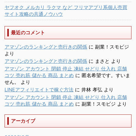
ヤフオク メルカリ ラクマ など フリマアプリ系個人売買
サイト攻略の共通ノウハウ
最近のコメント
アマゾンのランキングと売行きの関係
に
副業！スモビジ
より
アマゾンのランキングと売行きの関係
に
まさと
より
アマゾン アカウント 閉鎖 停止 凍結 せどり 仕入れ 店舗
コツ 売れ筋 儲かる 商品 まとめ
に
匿名希望です。すいま
せん。
より
LINEアフィリエイトで稼ぐ方法
に
井林 孝弘
より
アマゾン アカウント 閉鎖 停止 凍結 せどり 仕入れ 店舗
コツ 売れ筋 儲かる 商品 まとめ
に
副業！スモビジ
より
アーカイブ