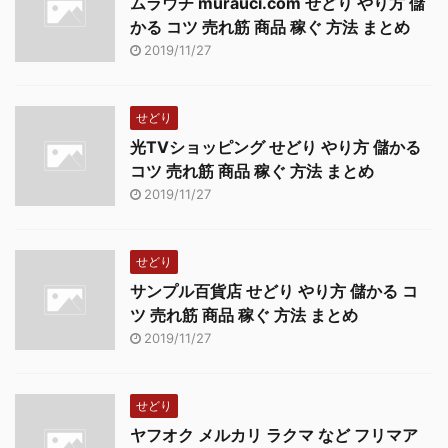
ムラウチ murauci.com せどり やり方 儲
くことができます。以下
たりするよりも、アメリ
かる コツ 売れ筋 商品 稼ぐ 方法 まとめ
で、どんな評価の対象が
カのebayから仕入れて、
2019/11/27
あるかをお伝えします。
そのままAmazonのお客
・Order Defect
様の住所に ...
rate（注文欠陥 ...
せどり
光TVショッピング せどり やり方 儲かる
コツ 売れ筋 商品 稼ぐ 方法 まとめ
2019/11/27
せどり
サンプル百貨店 せどり やり方 儲かる コ
ツ 売れ筋 商品 稼ぐ 方法 まとめ
2019/11/27
せどり
ヤフオク メルカリ ラクマ など フリマア