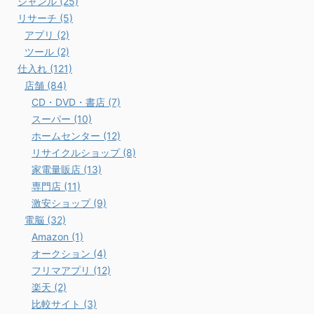
ジャンル (25)
リサーチ (5)
アプリ (2)
ツール (2)
仕入れ (121)
店舗 (84)
CD・DVD・書店 (7)
スーパー (10)
ホームセンター (12)
リサイクルショップ (8)
家電量販店 (13)
専門店 (11)
激安ショップ (9)
電脳 (32)
Amazon (1)
オークション (4)
フリマアプリ (12)
楽天 (2)
比較サイト (3)