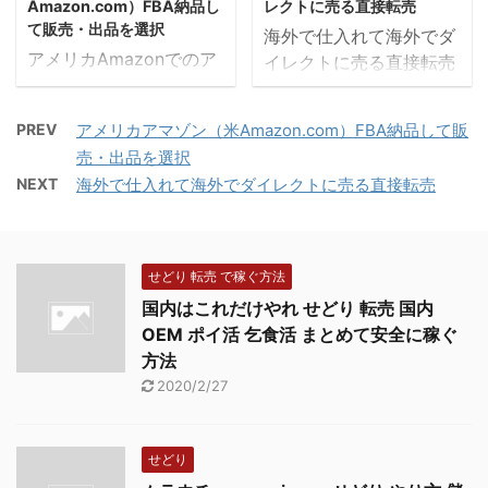
Amazon.com）FBA納品し
レクトに売る直接転売
て販売・出品を選択
海外で仕入れて海外でダ
アメリカAmazonでのア
イレクトに売る直接転売
カウントで気をつけるこ
Amazon輸出とは少し
と Amazon.comについ
違いますが、日本で仕入
PREV
アメリカアマゾン（米Amazon.com）FBA納品して販
ては、規約としては基本
れるよりも、アメリカで
売・出品を選択
的に日本のアマゾンと同
仕入れてアメリカで売っ
NEXT
海外で仕入れて海外でダイレクトに売る直接転売
じです。ですので、決ま
たほうがいいんじゃない
りごともほとんどおなじ
か？なんてことがたまに
ですが、もしもアカウン
あります。 どういうとき
ト停止になると、ライフ
かというと、アメリカに
せどり 転売 で稼ぐ方法
ラインが失われてしまう
はAmazonがあります
国内はこれだけやれ せどり 転売 国内
ので、事前に気をつける
が、ebayという世界最大
OEM ポイ活 乞食活 まとめて安全に稼ぐ
べき点について、押さえ
のオークションサイトも
方法
ておきましょう。
あります。日本で言うヤ
2020/2/27
Amazon からの評価基準
フオクみたいなもので
出品者として健全な運営
す。 日本のAmazonで購
をしていくと、Amazon
入したり、楽天で購入し
せどり
からのいい評価をいただ
たり、ヤフオクで購入し