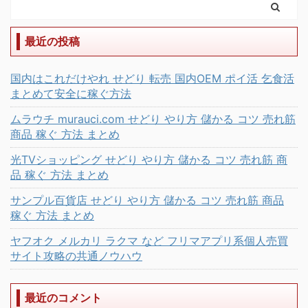
最近の投稿
国内はこれだけやれ せどり 転売 国内OEM ポイ活 乞食活
まとめて安全に稼ぐ方法
ムラウチ murauci.com せどり やり方 儲かる コツ 売れ筋
商品 稼ぐ 方法 まとめ
光TVショッピング せどり やり方 儲かる コツ 売れ筋 商
品 稼ぐ 方法 まとめ
サンプル百貨店 せどり やり方 儲かる コツ 売れ筋 商品
稼ぐ 方法 まとめ
ヤフオク メルカリ ラクマ など フリマアプリ系個人売買
サイト攻略の共通ノウハウ
最近のコメント