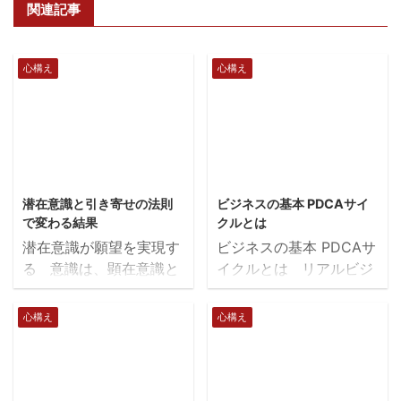
関連記事
心構え
心構え
2018/4/12
2018/4/12
潜在意識と引き寄せの法則
ビジネスの基本 PDCAサイ
で変わる結果
クルとは
潜在意識が願望を実現す
ビジネスの基本 PDCAサ
る 意識は、顕在意識と
イクルとは リアルビジ
潜在意識がありますが、
ネスでもネットビジネス
顕在意識は意識している
でも、結果を出すために
心構え
心構え
部分、潜在意識とは無意
は、つまずいたとして
識です。 無意識の領域
も、立ち直ってあきらめ
である潜在意識は、意識
ずに続けることです。
してするよりもかなり効
ところが、ただ考えなし