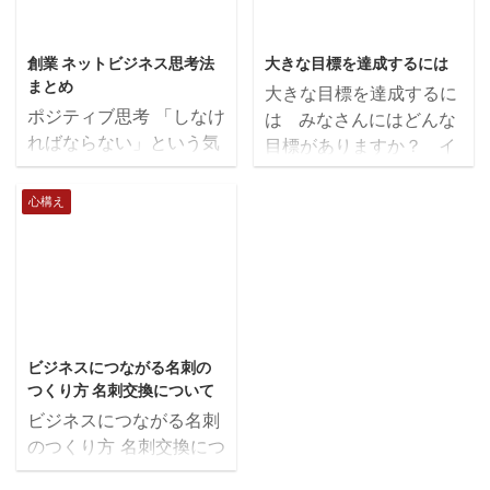
率が良く、願望実現、幸
に突き進んでも、結果を
2018/11/23
2018/4/3
せになるにはとても大事
出すことはできません。
創業 ネットビジネス思考法
大きな目標を達成するには
です。 引き寄せの法則
そこで、なかなか成果
まとめ
大きな目標を達成するに
について 引き寄せの法則
が出ない人にしていただ
ポジティブ思考 「しなけ
は みなさんにはどんな
とは、願望が無意識に潜
きたいのが、PDCAの実
ればならない」という気
目標がありますか？ イ
在意識に働くと、願いが
践です。 PDCAサイク
持ちは持たない しなけ
チロー選手の言葉で、小
かなうということです。
ルとは、 Plan・・・計
ればならない、と思うと
さいことを続けることが
心構え
ほしいものを引き寄せ
画 Do・・・行動
それは義務になります。
とんでもないところに行
るには、まずは自分がほ
Check・・・確認
せっかく目標のために計
く道だったというような
しいものをしっかりイメ
Action・・・改善 の頭
画したのに、義務ではや
言葉を聞いて、とても感
ージすることです。 今
文字取って略したものと
らされている感情が残っ
銘を受けたことがありま
起こっていることはす ...
なります ...
てしまいます。 しなけ
す。 どんな目標を達成
2018/4/12
ればならないという気持
するにも、すべてはこれ
ビジネスにつながる名刺の
ちよりもやりたいという
だと思います。 私がネ
つくり方 名刺交換について
気持ちが大切ですから、
ットビジネスを始めたこ
ビジネスにつながる名刺
目標をもう一度思い出し
ろ、ネットビジネスはき
のつくり方 名刺交換につ
て、やるべきことが何か
ちんとノウハウを身に付
いて 名刺交換をすると
を考え直しましょう。
けてから、実践しようと