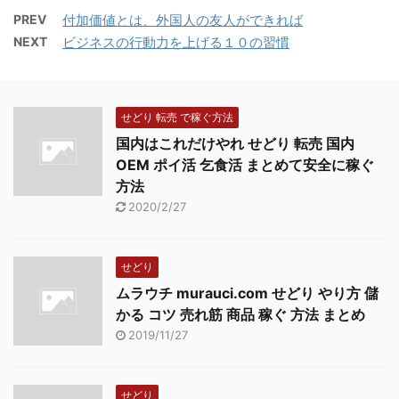
きは名刺を両手で持って
ネガティブから逃れよう
思っていました。 とこ
PREV
付加価値とは、外国人の友人ができれば
胸の高さで交換するなど
人は落ち込むと、なかな
ろが、今考えると、間違
NEXT
ビジネスの行動力を上げる１０の習慣
のマナーがありますが、
か這い上がれないことも
えだったなと思います。
マナーより大切なのは相
あります。 そんな時は、
そのよ ...
手への気遣いです。商品
リフレーミングをしまし
を売り込むことより自分
せどり 転売 で稼ぐ方法
ょう。 ...
を知ってもらうことを目
国内はこれだけやれ せどり 転売 国内
的に、タイミングをはか
OEM ポイ活 乞食活 まとめて安全に稼ぐ
って言葉を選んで行いま
方法
しょう。 名刺に記載す
2020/2/27
る内容と印象づけ 名刺の
中には、自分がどんな人
物か、出身地、学歴、資
せどり
格、家族、趣味、仕事、
ムラウチ murauci.com せどり やり方 儲
仕事に対する思いなど、
かる コツ 売れ筋 商品 稼ぐ 方法 まとめ
自分の資産を整理して入
2019/11/27
れておくことがおすすめ
です。自己紹介をする時
間がなくても、名 ...
せどり