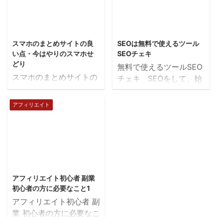
ることならば、ある程度
考えましょう。 アイデ
わかっていますから、調
アがたくさん浮かんで
べなくてもすぐに書き始
2018/4/12
2018/4/30
も、慣れるまではひとつ
めることができます。し
スマホのまとめサイトの良
SEOは無料で使えるツール
ひとつ丁寧に作っていく
かしメルマガの趣旨とは
い点・今はやりのスマホせ
SEOチェキ
ことがポイントです。 し
全く違った内容のレポー
どり
無料で使えるツールSEO
かし1つのサイトにこだ
トを作成しても意味があ
スマホのまとめサイトの
チェキ SEOをして、始
わりすぎるも無駄な労力
りませんから、属性は合
良い点 クリック広告
めにぶち当たるのは、ラ
をかけることになります
わせましょう。 無料レ
は、スマホサイトが結果
イバルにと競合にならな
から、とりあえずサイト
アフィリエイト
ポートを書く場合、失敗
が出やすいです。 コン
いことや自分のサイトを
が完成したらこだわらず
例と成功例がほしいとは
テンツを増やさないとい
上位にもっていくという
に次のサイトにとりかか
言われますが、初心者は
けないPCサイトと比べ
ことです。 そこを克服
るようにして、しばらく
失敗も成功もないことが
て、わかりやすく稼げる
しないと、稼ぐことなで
は様子を見るようにして
多いです。そんなとき
ので、スマホサイトの手
きないので、今回ご紹介
2018/4/6
ください。 オリジナル
は、自分が進めていく上
間はかなり軽減されま
するSEOチェキを使って
のコンテンツがなければ
で疑問に感じた点などを
アフィリエイト初心者 副業
す。 スマホ用まとめサ
みましょう。 SEOチェ
成約数は増えません。 ユ
書 ...
初心者の方に必要なこと1
イトのいいところは ・新
キは、無料で使えるの
ー ...
アフィリエイト初心者 副
しいiphone利用者が入っ
で、早速用意しましょ
業 初心者の方に必要なこ
てきたりします。 ・PC