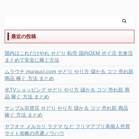
最近の投稿
国内はこれだけやれ せどり 転売 国内OEM ポイ活 乞食活
まとめて安全に稼ぐ方法
ムラウチ murauci.com せどり やり方 儲かる コツ 売れ筋
商品 稼ぐ 方法 まとめ
光TVショッピング せどり やり方 儲かる コツ 売れ筋 商
品 稼ぐ 方法 まとめ
サンプル百貨店 せどり やり方 儲かる コツ 売れ筋 商品
稼ぐ 方法 まとめ
ヤフオク メルカリ ラクマ など フリマアプリ系個人売買
サイト攻略の共通ノウハウ