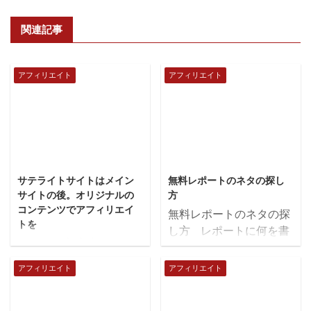
関連記事
アフィリエイト
アフィリエイト
2018/4/12
2018/4/6
サテライトサイトはメイン
無料レポートのネタの探し
サイトの後。オリジナルの
方
コンテンツでアフィリエイ
無料レポートのネタの探
トを
し方 レポートに何を書
アフィリ 初心者がするこ
いたら良いか迷った時
と サイトを量産すれば
は、自分の知っている身
アフィリエイト
アフィリエイト
質が悪いサイトになりや
近なことを題材にしてく
すいため、初心者は質の
ださい。自分の知ってい
良いサイト作りを一番に