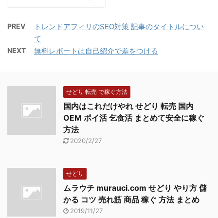
う。 このツールをつか
と この記事を読んでく
サイトで記事を登録すれ
ってから、私もかなり
ださっているあなたは今
ば、スマホにも自動的に
SEOに強くなりました。
PREV
トレンドアフィリのSEO対策 記事のタイトルについ
日から成功するために、
アップされます。 そし
ですから、このレポート
て
新しいところへ向かって
て、間違ってクリックす
を実践されたら、あなた
NEXT
無料レポートは自己紹介で差をつける
いきます。 まだ覚悟が
ることが多いので、結構
も自分のページを上位表
できてないですが、、、
おいしいです。 お気に
示することができます。
という方も多いと思いま
入りのまとめサイトを見
&nbs ...
すが、 今日はそんなあ
せどり 転売 で稼ぐ方法
ると、ボ ...
なたに、ぜひやる気にな
国内はこれだけやれ せどり 転売 国内
ってもらえるように書い
OEM ポイ活 乞食活 まとめて安全に稼ぐ
てますので、お役に立て
方法
たら幸いです。 どうし
2020/2/27
ていいのかわからない時
は 「やると決めたけど、
どうしたらいいのかな」
せどり
と思っているかもしれ
ムラウチ murauci.com せどり やり方 儲
ません。私もかつてはそ
かる コツ 売れ筋 商品 稼ぐ 方法 まとめ
うでした。 &n ...
2019/11/27