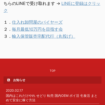
ちらのLINEで受け取れます →
LINEに登録はクリッ
ク
１．
仕入れ卸問屋のバイヤーズ
２．
毎月最低10万円を目指す会
３．
輸入保管販売宅配代行（丸投げ）
TOP
お知らせ
2020.02.17
国内はこれだけやれ せどり 転売 国内OEM ポイ活 乞食活 まと
めて安全に稼ぐ方法