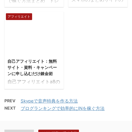
で稼ぐ方法まとめ トレ
では、クリックしてくれ
たら幸いです。 どうし
良い点 クリック広告
ンドアフィリエイトで稼
るように持っていかなけ
ていいのかわからない時
は、スマホサイトが結果
ぐ方法を「１」から全て
アフィリエイト
ればいけません。 ポイ
は 「やると決めたけど、
が出やすいです。 コン
解説します。トレンドア
ントは来てくれたお客様
どうしたらいいのかな」
テンツを増やさないとい
フィリエイトは、せどり
にの悩みに答えることで
と思っているかもしれ
けないPCサイトと比べ
と並んで、初心者が行動
す。 商品選定と訪問者
ません。私もかつてはそ
て、わかりやすく稼げる
さえすれば、必ず稼げる
の要求 ...
うでした。 &n ...
ので、スマホサイトの手
手法です。インターネッ
2018/4/10
間はかなり軽減されま
トを使って稼ぎたい場合
自己アフィリエイト：無料
す。 スマホ用まとめサ
は、トレンドアフィリエ
サイト・資料・キャンペー
イトのいいところは ・新
イトかせどりをはじめに
ンに申し込むだけ錬金術
しいiphone利用者が入っ
選ぶといいでしょう。
自己アフィリエイトa8の
てきたりします。 ・PC
トレンドアフィリエイト
セルフバックの活用 ま
サイトで記事を登録すれ
とは？ トレンドアフィ
ずは、最も簡単な、自己
ば、スマホにも自動的に
リエイトとは、無料のブ
PREV
Skypeで音声特典を作る方法
アフィリエイトの中で
アップされます。 そし
ログでもいいので、最新
NEXT
ブログランキングで効率的にINを稼ぐ方法
も、最も簡単な方法でい
て、間違ってクリックす
のニュースや、最新のス
きなりお金増やしましょ
ることが多いので、結構
キャンダル、などの流行
う。それはa8のセルフバ
おいしいです。 お気に
（トレンド）を書くこと
ックの活用です。 自己