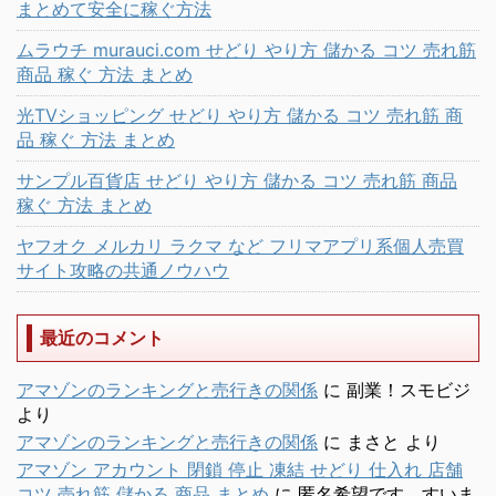
まとめて安全に稼ぐ方法
ムラウチ murauci.com せどり やり方 儲かる コツ 売れ筋
商品 稼ぐ 方法 まとめ
光TVショッピング せどり やり方 儲かる コツ 売れ筋 商
品 稼ぐ 方法 まとめ
サンプル百貨店 せどり やり方 儲かる コツ 売れ筋 商品
稼ぐ 方法 まとめ
ヤフオク メルカリ ラクマ など フリマアプリ系個人売買
サイト攻略の共通ノウハウ
最近のコメント
アマゾンのランキングと売行きの関係
に
副業！スモビジ
より
アマゾンのランキングと売行きの関係
に
まさと
より
アマゾン アカウント 閉鎖 停止 凍結 せどり 仕入れ 店舗
コツ 売れ筋 儲かる 商品 まとめ
に
匿名希望です。すいま