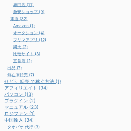
専門店 (11)
激安ショップ (9)
電脳 (32)
Amazon (1)
オークション (4)
フリマアプリ (12)
楽天 (2)
比較サイト (3)
直営店 (2)
出品 (7)
無在庫転売 (7)
せどり 転売 で稼ぐ方法 (1)
アフィリエイト (94)
パソコン (13)
プラグイン (2)
マニュアル (23)
ロジファン (1)
中国輸入 (34)
タオバオ 代行 (3)