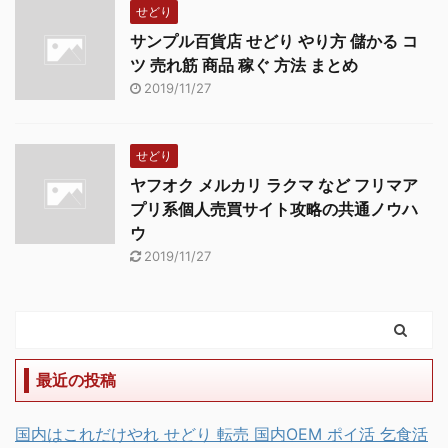
せどり
サンプル百貨店 せどり やり方 儲かる コ
ツ 売れ筋 商品 稼ぐ 方法 まとめ
2019/11/27
せどり
ヤフオク メルカリ ラクマ など フリマア
プリ系個人売買サイト攻略の共通ノウハ
ウ
2019/11/27
最近の投稿
国内はこれだけやれ せどり 転売 国内OEM ポイ活 乞食活