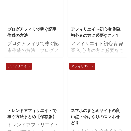
2018/4/6
2018/4/6
ブログアフィリで稼ぐ記事
アフィリエイト初心者 副業
作成の方法
初心者の方に必要なこと1
ブログアフィリで稼ぐ記
アフィリエイト初心者 副
事作成の方法 ブログア
業 初心者の方に必要なこ
フィリだけでなく、アフ
と この記事を読んでく
ィリエイトをする際に成
ださっているあなたは今
アフィリエイト
アフィリエイト
果をかげるために2つの
日から成功するために、
ポイントがあります。
新しいところへ向かって
・目的に合った集客 ・成
いきます。 まだ覚悟が
果をあげるための記事
できてないですが、、、
アフィリで成果をあげる
という方も多いと思いま
2018/4/6
2018/4/12
には、アクセス数を増や
すが、 今日はそんなあ
トレンドアフィリエイトで
スマホのまとめサイトの良
すだけではだめなので、
なたに、ぜひやる気にな
稼ぐ方法まとめ【保存版】
い点・今はやりのスマホせ
実践にあった集客が大事
ってもらえるように書い
どり
トレンドアフィリエイト
です。 ブログアフィリ
てますので、お役に立て
スマホのまとめサイトの