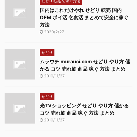
せどり 転売 で稼ぐ方法
入りのまとめサイトを見
で、一気に読者を集め
アフィリエイトで稼ご
ると、ボ ...
国内はこれだけやれ せどり 転売 国内
て、広告 ...
う！A8.netセルフバック
OEM ポイ活 乞食活 まとめて安全に稼ぐ
を動画解説！ ① Gmail
方法
アドレスの取得 ⇒ 詳
2020/2/27
しくはグーグルのサービ
スを使いこなそう ② A8
に登録 ③ セルフバック
せどり
を申し込む ④ 報酬獲得
ムラウチ murauci.com せどり やり方 儲
1件の報酬を得るのに5
かる コツ 売れ筋 商品 稼ぐ 方法 まとめ
～10分で獲得できます。
2019/11/27
友人は1ヶ月で59万円稼
いでました。では、順番
に ...
せどり
光TVショッピング せどり やり方 儲かる
コツ 売れ筋 商品 稼ぐ 方法 まとめ
2019/11/27