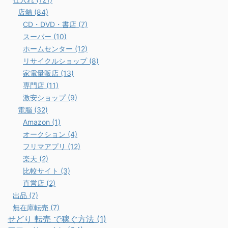
店舗 (84)
CD・DVD・書店 (7)
スーパー (10)
ホームセンター (12)
リサイクルショップ (8)
家電量販店 (13)
専門店 (11)
激安ショップ (9)
電脳 (32)
Amazon (1)
オークション (4)
フリマアプリ (12)
楽天 (2)
比較サイト (3)
直営店 (2)
出品 (7)
無在庫転売 (7)
せどり 転売 で稼ぐ方法 (1)