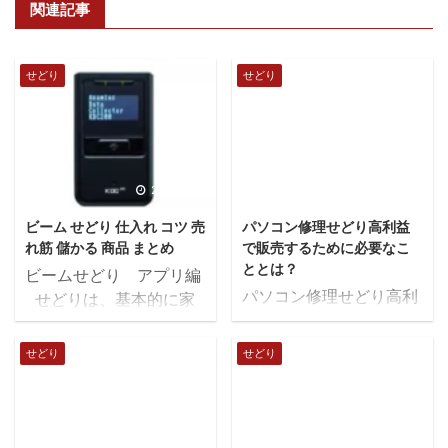
関連記事
せどり
せどり
2018/5/22
2018/12/7
ビーム せどり 仕入れ コツ 売
パソコン修理せどり高利益
れ筋 儲かる 商品 まとめ
で販売するために必要なこ
ととは？
ビームせどり アプリ編
パソコン修理せどり高利
せどりは、基本的に家
益で販売するために必要
の外で行う「店舗せど
なこととは？ パソコンの
り」と、家の中（在宅）
せどり
せどり
修理というと、とても難
で行う「電脳せどり」と
しそうというようなイメ
2種類の方法がありま
ージを持つ方も多いので
す。どちらも稼げるので
はないでしょうか。 しか
すが、今回は最も基本的