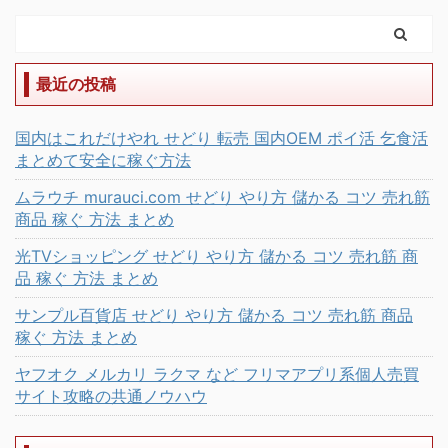
最近の投稿
国内はこれだけやれ せどり 転売 国内OEM ポイ活 乞食活
まとめて安全に稼ぐ方法
ムラウチ murauci.com せどり やり方 儲かる コツ 売れ筋
商品 稼ぐ 方法 まとめ
光TVショッピング せどり やり方 儲かる コツ 売れ筋 商
品 稼ぐ 方法 まとめ
サンプル百貨店 せどり やり方 儲かる コツ 売れ筋 商品
稼ぐ 方法 まとめ
ヤフオク メルカリ ラクマ など フリマアプリ系個人売買
サイト攻略の共通ノウハウ