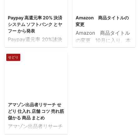
し、修理といっても、簡
な「店舗せどり」を解説
2018/12/18
2018/5/10
単にできるものもありま
します。 店舗せどりで
Paypay 高還元率 20% 決済
Amazon 商品タイトルの
す。 他のライバルが、修
は、商品が儲かるか、売
システム ソフトバンク とヤ
変更
理が必要で手間がかかる
れるか、を調べるツール
フー から発表
Amazon 商品タイトル
からと、手を出していな
が必要です。有料・無料
Paypay還元率 20%䛾決
の変更 10月に入り、本
い人気のパソコンを仕入
のものがありますが、今
済システム 画像引用
格的にハロウィン商品が
れて、 液晶画面を取り換
回は無料の物を解説しま
元：
動いていますね。 私のメ
えるなど、簡単な修理で
せどり
す。 ・スマートフォン
https://paypay.ne.jp/
インアカウントは、直近
高利益獲得も可能です。
の無料ツール Amazon
2018.11.22にソフトバン
7日で通常月の2.8倍の売
修理できそうなパスコン
公式版 こちらのツールは
クとヤフーから発表され
上になってきています。
を見極めて仕入れする パ
Amazonが公式に発表し
たのが、 ソフトバンクと
去年は中国輸入が初めて
ソコンの修理に出すと、
たせどりツールです。
ヤフーが共同出資してい
で、メイン商品が何度も
2018/12/19
修理代金が何万円もかか
iPhone、Andro ...
るモバイル決済サービス
在庫切れしてしまい機会
るといわれ、それなら新
アマゾン出品者リサーチ せ
「PayPay」というのも
損失をしました。ハロウ
品を買った方が良いなと
どり 仕入れ 店舗 コツ 売れ筋
です。 「100億円あげち
ィンがこんなにも売れる
思っている方も ...
儲かる 商品 まとめ
ゃうキャンペーン」 この
市場と言う事に気づかさ
アマゾン出品者リサーチ
キャンペーンでは、支払
れたんですね。 今年は去
で儲かる商品リスト確認
額の20%あるいは全額を
年の失敗を踏まえ在庫切