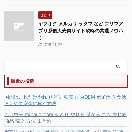
せどり
ヤフオク メルカリ ラクマ など フリマア
プリ系個人売買サイト攻略の共通ノウハ
ウ
2019/11/27
最近の投稿
国内はこれだけやれ せどり 転売 国内OEM ポイ活 乞食活
まとめて安全に稼ぐ方法
ムラウチ murauci.com せどり やり方 儲かる コツ 売れ筋
商品 稼ぐ 方法 まとめ
光TVショッピング せどり やり方 儲かる コツ 売れ筋 商