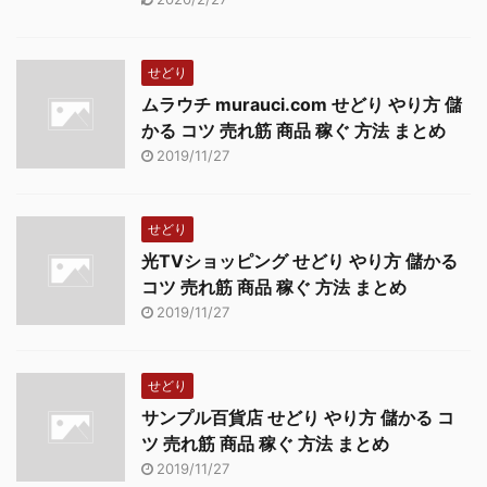
競争力の強化と世界市場
への進出を手助けし、同
時に外国企業に対しても
せどり
台湾での市場拡大をサポ
ムラウチ murauci.com せどり やり方 儲
ートしています。 台湾
かる コツ 売れ筋 商品 稼ぐ 方法 まとめ
貿易センター 台湾最大
2019/11/27
の貿易マッ ...
せどり
光TVショッピング せどり やり方 儲かる
コツ 売れ筋 商品 稼ぐ 方法 まとめ
2019/11/27
せどり
サンプル百貨店 せどり やり方 儲かる コ
ツ 売れ筋 商品 稼ぐ 方法 まとめ
2019/11/27