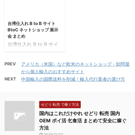
ろに貼っておいて下さ
所が 管理・運営するビジ
す。日本の製品は、すで
に大口輸入、仕入先開拓
い。 ※万が一、法律・
ネス情報提供のサービス
に飽和状態で、たくさん
2018/6/5
かなりたくさん窓口が
規約違反で不利益を被っ
です。32万件以上の企業
の商品が市場に出回って
ありますが、必ず全 ...
ても、弊社 ...
台湾仕入れ B to B サイト
情報、 170万点以上の商
います。日本で卸契約を
BtoC ネットショップ 展示
品情報や54万件以上の企
結んでよくある商品を扱
会 まとめ
業間取引情報（韓国語版
うと、販売するためにか
台湾仕入れ B to B サイ
基準）等を掲載した韓国
なりの仕組みづくりやマ
ト まとめ 台湾貿易セン
最大のビジネス情報サー
ーケティングが必要とな
ター 台湾貿易センタ
ビスです。 企業情報
ります。 ところが、この
PREV
アメリカ（米国）など欧米のネットショップ・卸問屋
ー1973年に東京で日本事
32万件以上 商品数170万
総代理の権利＝独占販売
から個人輸入のおすすめサイト
務所設立以来、台日間の
点以上 取引情報54万件
権があれば、どんな企業
NEXT
中国輸入の国際送料を削減！輸入代行業者の選び方
貿易促進、パートナーシ
以上 (平成1 ...
に対しても、自社が独占
ップの強化を目指し、年
的に販売することができ
間20以上の日本市場開拓
るので、とても強い立場
ミッションを招いたり、
せどり 転売 で稼ぐ方法
で商売ができるというわ
数多くの見本市へ出展
国内はこれだけやれ せどり 転売 国内
...
し、 日本、台湾間の貿易
OEM ポイ活 乞食活 まとめて安全に稼ぐ
の振興を図っておりま
方法
す。また台湾企業の国際
2020/2/27