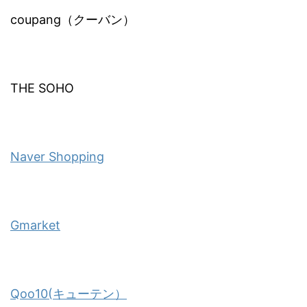
coupang（クーバン）
THE SOHO
Naver Shopping
Gmarket
Qoo10(キューテン）