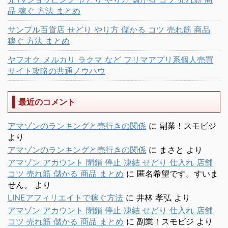
品 稼ぐ 方法 まとめ
サンプル百貨店 せどり やり方 儲かる コツ 売れ筋 商品
稼ぐ 方法 まとめ
ヤフオク メルカリ ラクマ など フリマアプリ系個人売買
サイト攻略の共通ノウハウ
最近のコメント
アマゾンのランキングと売行きの関係
に
副業！スモビジ
より
アマゾンのランキングと売行きの関係
に
まさと
より
アマゾン アカウント 閉鎖 停止 凍結 せどり 仕入れ 店舗
コツ 売れ筋 儲かる 商品 まとめ
に
匿名希望です。すいま
せん。
より
LINEアフィリエイトで稼ぐ方法
に
井林 孝弘
より
アマゾン アカウント 閉鎖 停止 凍結 せどり 仕入れ 店舗
コツ 売れ筋 儲かる 商品 まとめ
に
副業！スモビジ
より