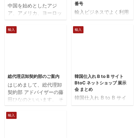
番号
中国を始めとしたアジ
輸入ビジネスでよく利用
ア、アメリカ、ヨーロッ
する問い合わせ連絡先・
パなどの欧米から商品を
電話番号 輸入ビジネス
輸入する際に、気をつけ
輸入
輸入
で成功する人は、必ずと
なければいけない「輸入
言っていいほど「アナロ
禁止」「輸入規制」に関
グ」の電話を多用しま
する商品を解説します。
す。携帯電話の電話帳に
輸入禁止・規制されて
各機関の電話番号が登録
いる商品 これから、皆
2019/1/9
2018/6/8
されており、なにかあっ
さんに注意して欲しいこ
総代理店卸契約部のご案内
韓国仕入れ B to B サイト
たら即効で電話するので
とをお話します。今から
BtoC ネットショップ 展示
はじめまして、総代理卸
す。すると、数コールで
お話することを無視すれ
会 まとめ
契約部 アドバイザーの藤
専門家に寄る無料コンサ
ば、皆さんは2度と商売
韓国仕入れ B to B サイ
田ひなのといいます。 そ
ルティングが始まりま
できなくなる可能性があ
ト まとめ
もそも総代理のビジネス
す。 輸入ビジネス関連
ります。心して聞いて下
korchambiz.net
は、日本やアジアまでの
機関の問い合わせ連絡
輸入
さい。そして、仕事場に
「コーチャンビズ」は韓
独占販売の権利が、海外
先・電話番号 輸入ビジ
必ずコピー、もしくはメ
国内で70ヶ所のネットワ
のメーカーと独占契約で
ネス関連の機関をご紹介
モして、常に見えるとこ
ークを持つ大韓商工会議
きて、保証されていま
します。 ■ジェトロ：主