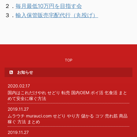
２．
毎月最低10万円を目指す会
３．
輸入保管販売宅配代行（丸投げ）
TOP
お知らせ
2020.02.17
国内はこれだけやれ せどり 転売 国内OEM ポイ活 乞食活 まと
めて安全に稼ぐ方法
2019.11.27
ムラウチ murauci.com せどり やり方 儲かる コツ 売れ筋 商品
稼ぐ 方法 まとめ
2019.11.27