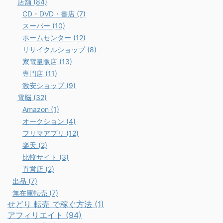
店舗 (84)
CD・DVD・書店 (7)
スーパー (10)
ホームセンター (12)
リサイクルショップ (8)
家電量販店 (13)
専門店 (11)
激安ショップ (9)
電脳 (32)
Amazon (1)
オークション (4)
フリマアプリ (12)
楽天 (2)
比較サイト (3)
直営店 (2)
出品 (7)
無在庫転売 (7)
せどり 転売 で稼ぐ方法 (1)
アフィリエイト (94)