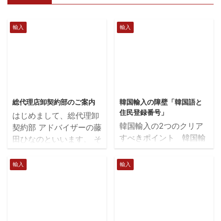
輸入
輸入
2019/1/9
2018/8/6
総代理店卸契約部のご案内
韓国輸入の障壁「韓国語と
住民登録番号」
はじめまして、総代理卸
韓国輸入の2つのクリア
契約部 アドバイザーの藤
すべきポイント 韓国輸
田ひなのといいます。 そ
入について、韓国輸入の
もそも総代理のビジネス
方法1でお伝えした方法
は、日本やアジアまでの
輸入
輸入
で、利益を上げることが
独占販売の権利が、海外
できます。 継続的に韓
のメーカーと独占契約で
国輸入をするには、以下
きて、保証されていま
のことがネックです。韓
す。日本の製品は、すで
国語と住民登録番号で