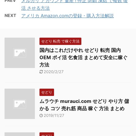
PREV
メルカリ アカウント 量産 ! 停止 閉鎖 凍結 で複数 復
で成功する人は、必ずと
32万件以上 商品数170万
時に外国企業に対しても
活 させる方法
言っていいほど「アナロ
点以上 取引情報54万件
台湾での市場拡大をサポ
NEXT
アメリカ Amazon.comの登録・購入方法解説
グ」の電話を多用しま
以上 (平成1 ...
ートしています。 台湾
す。携帯電話の電話帳に
貿易センター 台湾最大
各機関の電話番号が登録
の貿易マッ ...
されており、なにかあっ
せどり 転売 で稼ぐ方法
たら即効で電話するので
国内はこれだけやれ せどり 転売 国内
す。すると、数コールで
OEM ポイ活 乞食活 まとめて安全に稼ぐ
専門家に寄る無料コンサ
方法
ルティングが始まりま
2020/2/27
す。 輸入ビジネス関連
機関の問い合わせ連絡
先・電話番号 輸入ビジ
せどり
ネス関連の機関をご紹介
ムラウチ murauci.com せどり やり方 儲
します。 ■ジェトロ：主
かる コツ 売れ筋 商品 稼ぐ 方法 まとめ
に大口輸入、仕入先開拓
2019/11/27
かなりたくさん窓口が
ありますが、必ず全 ...
せどり