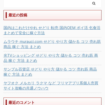
最近の投稿
国内はこれだけやれ せどり 転売 国内OEM ポイ活 乞食活
まとめて安全に稼ぐ方法
ムラウチ murauci.com せどり やり方 儲かる コツ 売れ筋
商品 稼ぐ 方法 まとめ
光TVショッピング せどり やり方 儲かる コツ 売れ筋 商
品 稼ぐ 方法 まとめ
サンプル百貨店 せどり やり方 儲かる コツ 売れ筋 商品
稼ぐ 方法 まとめ
ヤフオク メルカリ ラクマ など フリマアプリ系個人売買
サイト攻略の共通ノウハウ
最近のコメント