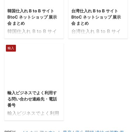
に飽和状態で、たくさん
2018/6/8
2018/6/5
す。 ハングルは、英語
の商品が市場に出回って
韓国仕入れ B to B サイト
台湾仕入れ B to B サイト
に比べてなかなか読めな
います。日本で卸契約を
BtoC ネットショップ 展示
BtoC ネットショップ 展示
いと思うので、
結んでよくある商品を扱
会 まとめ
会 まとめ
GoogleChromeを使っ
うと、販売するためにか
韓国仕入れ B to B サイ
台湾仕入れ B to B サイ
て、自動翻訳機能を利用
なりの仕組みづくりやマ
ト まとめ
ト まとめ 台湾貿易セン
しましょう。 画像に埋
ーケティングが必要とな
korchambiz.net
ター 台湾貿易センタ
輸入
め込まれている韓国語
ります。 ところが、この
「コーチャンビズ」は韓
ー1973年に東京で日本事
は、IMEパッドで翻訳し
総代理の権利＝独占販売
国内で70ヶ所のネットワ
務所設立以来、台日間の
ます。 こちらはコピペ
権があれば、どんな企業
ークを持つ大韓商工会議
貿易促進、パートナーシ
ができないので、ハング
に対しても、自社が独占
所が 管理・運営するビジ
ップの強化を目指し、年
ルの入力が必要ですが、
的に販売することができ
ネス情報提供のサービス
間20以上の日本市場開拓
2019/1/25
普 ...
るので、とても強い立場
です。32万件以上の企業
ミッションを招いたり、
で商売ができるというわ
輸入ビジネスでよく利用す
情報、 170万点以上の商
数多くの見本市へ出展
る問い合わせ連絡先・電話
...
品情報や54万件以上の企
し、 日本、台湾間の貿易
番号
業間取引情報（韓国語版
の振興を図っておりま
輸入ビジネスでよく利用
基準）等を掲載した韓国
す。また台湾企業の国際
する問い合わせ連絡先・
最大のビジネス情報サー
競争力の強化と世界市場
電話番号 輸入ビジネス
ビスです。 企業情報
への進出を手助けし、同